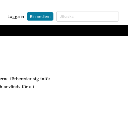
Logga in
Bli medlem
terna förbereder sig inför
h används för att