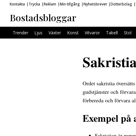
Kontakta
Trycka
Reklam
Min tillgång
Nyhetsbrevet
Dotterbolag
Bostadsbloggar
Trender
Ljus
Växter
Konst
Vitvaror
Tabell
Stol
Sakristi
Ordet sakristia översätts
gudstjänster och förvara
förbereda och förvara a
Exempel på 
Sakristian är rumm