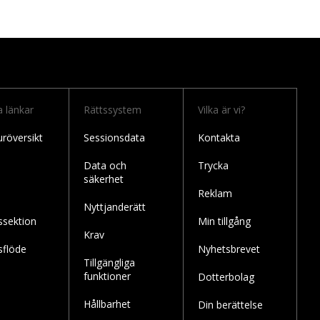
a länkar
Rättssystem
Vilka är vi?
uröversikt
Sessionsdata
Kontakta
Data och
Trycka
säkerhet
Reklam
Nyttjanderätt
ssektion
Min tillgång
Krav
sflöde
Nyhetsbrevet
Tillgängliga
funktioner
Dotterbolag
Hållbarhet
Din berättelse