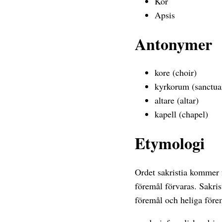
Kor
Apsis
Antonymer
kore (choir)
kyrkorum (sanctua
altare (altar)
kapell (chapel)
Etymologi
Ordet sakristia kommer f
föremål förvaras. Sakri
föremål och heliga före