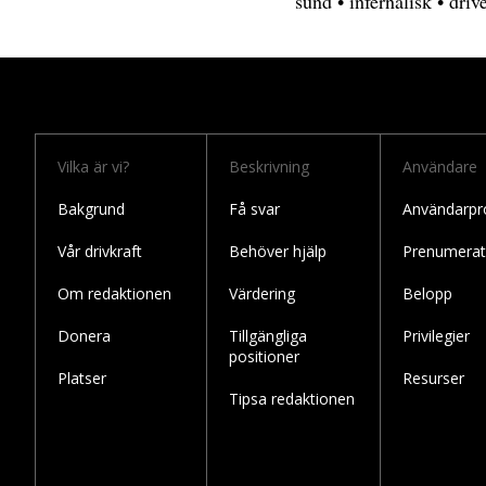
sund
•
infernalisk
•
driv
Vilka är vi?
Beskrivning
Användare
Bakgrund
Få svar
Användarpro
Vår drivkraft
Behöver hjälp
Prenumerat
Om redaktionen
Värdering
Belopp
Donera
Tillgängliga
Privilegier
positioner
Platser
Resurser
Tipsa redaktionen