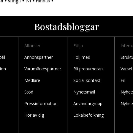
en
•
slinga
•
tvi
•
randas
•
Bostadsbloggar
Allianser
Följa
Intern
fil
Annonspartner
Följ med
Strukt
ion
Varumärkespartner
Bli prenumerant
Varsel
Medlare
Social kontakt
Fil
Stöd
Nyhetsmail
Nyhet
Pressinformation
Användargrupp
Nyhet
Hör av dig
Lokalbefolkning