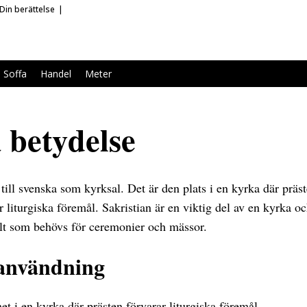
Din berättelse
Soffa
Handel
Meter
a betydelse
 till svenska som kyrksal. Det är den plats i en kyrka där präs
r liturgiska föremål. Sakristian är en viktig del av en kyrka oc
llt som behövs för ceremonier och mässor.
användning
et i en kyrka där prästen förvarar liturgiska föremål.