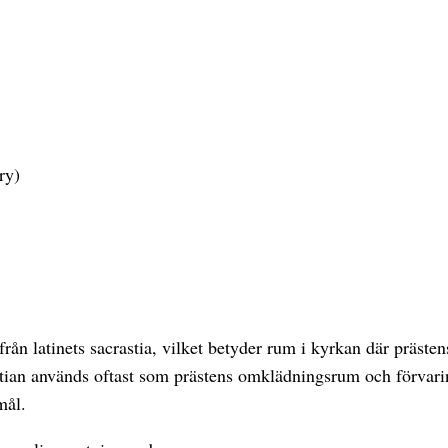
ry)
rån latinets sacrastia, vilket betyder rum i kyrkan där prästen
stian används oftast som prästens omklädningsrum och förvarin
mål.