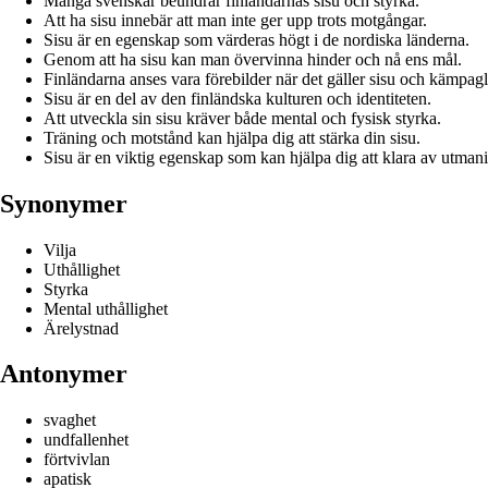
Många svenskar beundrar finländarnas sisu och styrka.
Att ha sisu innebär att man inte ger upp trots motgångar.
Sisu är en egenskap som värderas högt i de nordiska länderna.
Genom att ha sisu kan man övervinna hinder och nå ens mål.
Finländarna anses vara förebilder när det gäller sisu och kämpag
Sisu är en del av den finländska kulturen och identiteten.
Att utveckla sin sisu kräver både mental och fysisk styrka.
Träning och motstånd kan hjälpa dig att stärka din sisu.
Sisu är en viktig egenskap som kan hjälpa dig att klara av utmanin
Synonymer
Vilja
Uthållighet
Styrka
Mental uthållighet
Ärelystnad
Antonymer
svaghet
undfallenhet
förtvivlan
apatisk