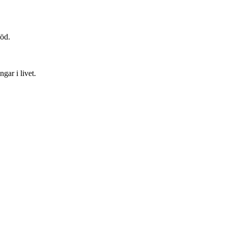
löd.
gar i livet.