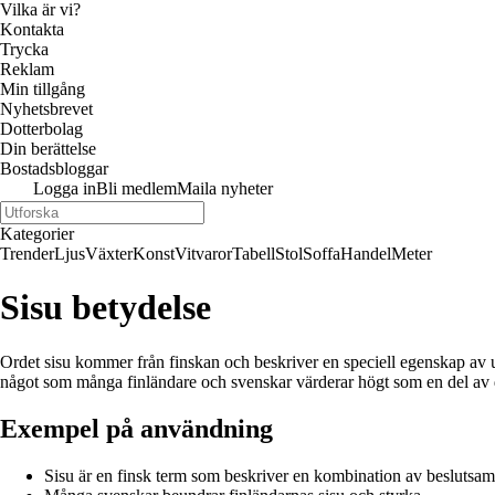
Vilka är vi?
Kontakta
Trycka
Reklam
Min tillgång
Nyhetsbrevet
Dotterbolag
Din berättelse
Bostadsbloggar
Logga in
Bli medlem
Maila nyheter
Kategorier
Trender
Ljus
Växter
Konst
Vitvaror
Tabell
Stol
Soffa
Handel
Meter
Sisu betydelse
Ordet sisu kommer från finskan och beskriver en speciell egenskap av uth
något som många finländare och svenskar värderar högt som en del av d
Exempel på användning
Sisu är en finsk term som beskriver en kombination av beslutsam