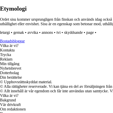
Etymologi
Ordet sisu kommer ursprungligen från finskan och används idag också p
uthållighet eller envishet. Sisu är en egenskap som betonar mod, uthålli
letargi
•
gemak
•
avvika
•
annons
•
tvi
•
skyddsande
•
page
•
Bostadsbloggar
Vilka är vi?
Kontakta
Trycka
Reklam
Min tillgång
Nyhetsbrevet
Dotterbolag
Din berättelse
© Upphovsrättsskyddat material.
© Alla rättigheter reserverade. Vi kan tjäna en del av försäljningen frå
© Allt innehåll är vår egendom och får inte användas utan samtycke. Vi k
Vilka är vi?
Bakgrund
Vår drivkraft
Om redaktionen