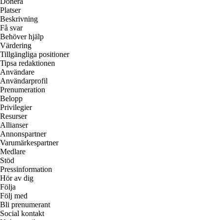
Donera
Platser
Beskrivning
Få svar
Behöver hjälp
Värdering
Tillgängliga positioner
Tipsa redaktionen
Användare
Användarprofil
Prenumeration
Belopp
Privilegier
Resurser
Allianser
Annonspartner
Varumärkespartner
Medlare
Stöd
Pressinformation
Hör av dig
Följa
Följ med
Bli prenumerant
Social kontakt