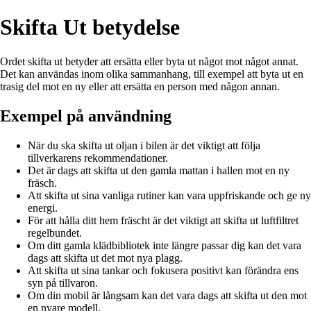
Skifta Ut betydelse
Ordet skifta ut betyder att ersätta eller byta ut något mot något annat.
Det kan användas inom olika sammanhang, till exempel att byta ut en
trasig del mot en ny eller att ersätta en person med någon annan.
Exempel på användning
När du ska skifta ut oljan i bilen är det viktigt att följa
tillverkarens rekommendationer.
Det är dags att skifta ut den gamla mattan i hallen mot en ny
fräsch.
Att skifta ut sina vanliga rutiner kan vara uppfriskande och ge ny
energi.
För att hålla ditt hem fräscht är det viktigt att skifta ut luftfiltret
regelbundet.
Om ditt gamla klädbibliotek inte längre passar dig kan det vara
dags att skifta ut det mot nya plagg.
Att skifta ut sina tankar och fokusera positivt kan förändra ens
syn på tillvaron.
Om din mobil är långsam kan det vara dags att skifta ut den mot
en nyare modell.