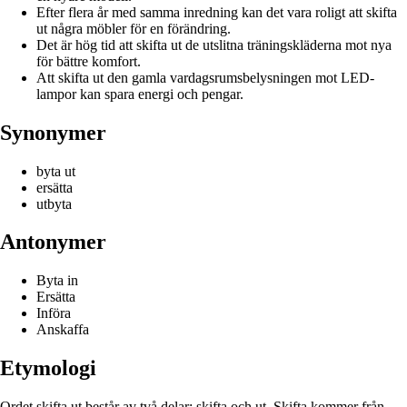
Efter flera år med samma inredning kan det vara roligt att skifta
ut några möbler för en förändring.
Det är hög tid att skifta ut de utslitna träningskläderna mot nya
för bättre komfort.
Att skifta ut den gamla vardagsrumsbelysningen mot LED-
lampor kan spara energi och pengar.
Synonymer
byta ut
ersätta
utbyta
Antonymer
Byta in
Ersätta
Införa
Anskaffa
Etymologi
Ordet skifta ut består av två delar: skifta och ut. Skifta kommer från