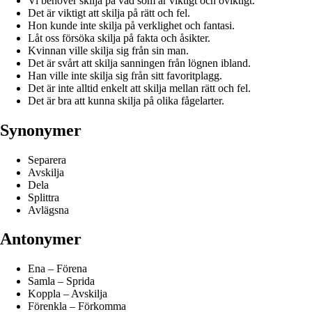
Vi behöver skilja på vad som är viktigt och oviktigt.
Det är viktigt att skilja på rätt och fel.
Hon kunde inte skilja på verklighet och fantasi.
Låt oss försöka skilja på fakta och åsikter.
Kvinnan ville skilja sig från sin man.
Det är svårt att skilja sanningen från lögnen ibland.
Han ville inte skilja sig från sitt favoritplagg.
Det är inte alltid enkelt att skilja mellan rätt och fel.
Det är bra att kunna skilja på olika fågelarter.
Synonymer
Separera
Avskilja
Dela
Splittra
Avlägsna
Antonymer
Ena – Förena
Samla – Sprida
Koppla – Avskilja
Förenkla – Förkomma