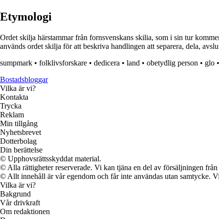
Etymologi
Ordet skilja härstammar från fornsvenskans skilia, som i sin tur kommer
används ordet skilja för att beskriva handlingen att separera, dela, avslu
sumpmark
•
folklivsforskare
•
dedicera
•
land
•
obetydlig person
•
glo
Bostadsbloggar
Vilka är vi?
Kontakta
Trycka
Reklam
Min tillgång
Nyhetsbrevet
Dotterbolag
Din berättelse
© Upphovsrättsskyddat material.
© Alla rättigheter reserverade. Vi kan tjäna en del av försäljningen frå
© Allt innehåll är vår egendom och får inte användas utan samtycke. Vi k
Vilka är vi?
Bakgrund
Vår drivkraft
Om redaktionen