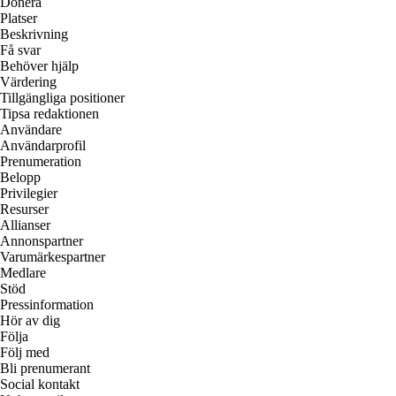
Donera
Platser
Beskrivning
Få svar
Behöver hjälp
Värdering
Tillgängliga positioner
Tipsa redaktionen
Användare
Användarprofil
Prenumeration
Belopp
Privilegier
Resurser
Allianser
Annonspartner
Varumärkespartner
Medlare
Stöd
Pressinformation
Hör av dig
Följa
Följ med
Bli prenumerant
Social kontakt