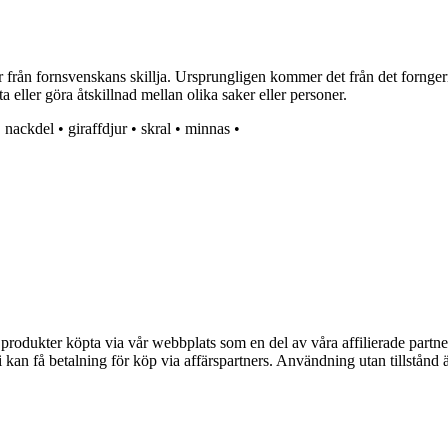
 från fornsvenskans skillja. Ursprungligen kommer det från det forngerma
ta eller göra åtskillnad mellan olika saker eller personer.
•
nackdel
•
giraffdjur
•
skral
•
minnas
•
n produkter köpta via vår webbplats som en del av våra affilierade partne
an få betalning för köp via affärspartners. Användning utan tillstånd är 