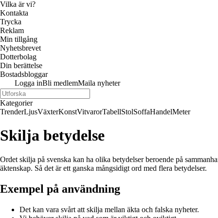
Vilka är vi?
Kontakta
Trycka
Reklam
Min tillgång
Nyhetsbrevet
Dotterbolag
Din berättelse
Bostadsbloggar
Logga in
Bli medlem
Maila nyheter
Kategorier
Trender
Ljus
Växter
Konst
Vitvaror
Tabell
Stol
Soffa
Handel
Meter
Skilja betydelse
Ordet skilja på svenska kan ha olika betydelser beroende på sammanhanget d
äktenskap. Så det är ett ganska mångsidigt ord med flera betydelser.
Exempel på användning
Det kan vara svårt att skilja mellan äkta och falska nyheter.