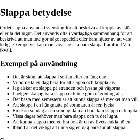
Slappa betydelse
Ordet slappa används i svenskan för att beskriva att koppla av, slöa
eller ta det lugnt. Det används ofta i vardagliga sammanhang för att
beskriva att man inte gör något speciellt eller bara njuter av att vara
ledig. Exempelvis kan man säga Jag ska bara slappa framför TV:n
ikväll.
Exempel på användning
Det är skönt att slappa i soffan efter en lång dag.
Vi borde ta en dag bara för att slappa och koppla av.
Jag älskar att slappa på stranden och lyssna på vågorna.
I helgen ska jag bara slappa och inte göra någonting alls.
Det bästa med semestern är att kunna slappa så mycket man vill.
Att slappa i en hängmatta på sommaren är ren lycka.
En skön söndag är en söndag då man bara kan slappa och njuta.
Vissa dagar behöver man bara slappa och ta det lugnt.
Att kunna slappa med en bra bok är en av livets enkla nöjen.
Ibland är det viktigt att unna sig en dag bara för att slappa.