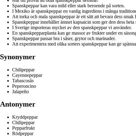
Har du provat att odla spanskpeppar hemma?
Spanskpeppar kan vara mild eller stark beroende på sorten.
I Mexiko är spanskpeppar en vanlig ingrediens i många traditionel
Att torka och mala spanskpeppar är ett sätt att bevara dess smak 
Spanskpeppar innehåller ämnet kapsaicin som ger den dess heta
I Sverige importeras mycket av den spanskpeppar vi använder.
En spanskpepparplanta kan ge massor av frukter under en säson
Spanskpeppar passar bra i såser, grytor och marinader.
Att experimentera med olika sorters spanskpeppar kan ge spänn
Synonymer
Chilipeppar
Cayennepeppar
Tabascosås
Peperoncino
Jalapeño
Antonymer
Kryddpeppar
Chilipeppar
Pepparfrukt
Rödpeppar