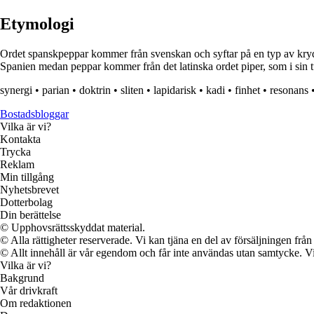
Etymologi
Ordet spanskpeppar kommer från svenskan och syftar på en typ av krydda
Spanien medan peppar kommer från det latinska ordet piper, som i sin t
synergi
•
parian
•
doktrin
•
sliten
•
lapidarisk
•
kadi
•
finhet
•
resonans
Bostadsbloggar
Vilka är vi?
Kontakta
Trycka
Reklam
Min tillgång
Nyhetsbrevet
Dotterbolag
Din berättelse
© Upphovsrättsskyddat material.
© Alla rättigheter reserverade. Vi kan tjäna en del av försäljningen frå
© Allt innehåll är vår egendom och får inte användas utan samtycke. Vi k
Vilka är vi?
Bakgrund
Vår drivkraft
Om redaktionen