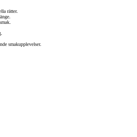
la rätter.
länge.
 smak.
g.
ande smakupplevelser.