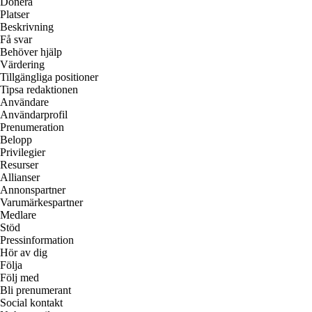
Donera
Platser
Beskrivning
Få svar
Behöver hjälp
Värdering
Tillgängliga positioner
Tipsa redaktionen
Användare
Användarprofil
Prenumeration
Belopp
Privilegier
Resurser
Allianser
Annonspartner
Varumärkespartner
Medlare
Stöd
Pressinformation
Hör av dig
Följa
Följ med
Bli prenumerant
Social kontakt