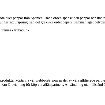
 eller peppar från Spanien. Båda orden spansk och peppar har sina rött
ur har sitt ursprung från det grekiska ordet peperi. Sammantaget betyde
•
tramsa
•
trubadur
•
n produkter köpta via vår webbplats som en del av våra affilierade partne
an få betalning för köp via affärspartners. Användning utan tillstånd är 