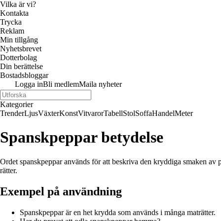
Vilka är vi?
Kontakta
Trycka
Reklam
Min tillgång
Nyhetsbrevet
Dotterbolag
Din berättelse
Bostadsbloggar
Logga in
Bli medlem
Maila nyheter
Kategorier
Trender
Ljus
Växter
Konst
Vitvaror
Tabell
Stol
Soffa
Handel
Meter
Spanskpeppar betydelse
Ordet spanskpeppar används för att beskriva den kryddiga smaken av papr
rätter.
Exempel på användning
Spanskpeppar är en het krydda som används i många maträtter.