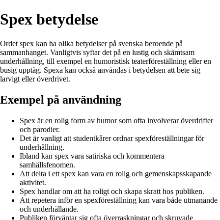
Spex betydelse
Ordet spex kan ha olika betydelser på svenska beroende på
sammanhanget. Vanligtvis syftar det på en lustig och skämtsam
underhållning, till exempel en humoristisk teaterföreställning eller en
busig upptåg. Spexa kan också användas i betydelsen att bete sig
larvigt eller överdrivet.
Exempel på användning
Spex är en rolig form av humor som ofta involverar överdrifter
och parodier.
Det är vanligt att studentkårer ordnar spexföreställningar för
underhållning.
Ibland kan spex vara satiriska och kommentera
samhällsfenomen.
Att delta i ett spex kan vara en rolig och gemenskapsskapande
aktivitet.
Spex handlar om att ha roligt och skapa skratt hos publiken.
Att repetera inför en spexföreställning kan vara både utmanande
och underhållande.
Publiken förväntar sig ofta överraskningar och skruvade