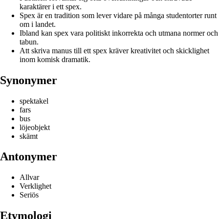
karaktärer i ett spex.
Spex är en tradition som lever vidare på många studentorter runt
om i landet.
Ibland kan spex vara politiskt inkorrekta och utmana normer och
tabun.
Att skriva manus till ett spex kräver kreativitet och skicklighet
inom komisk dramatik.
Synonymer
spektakel
fars
bus
löjeobjekt
skämt
Antonymer
Allvar
Verklighet
Seriös
Etymologi