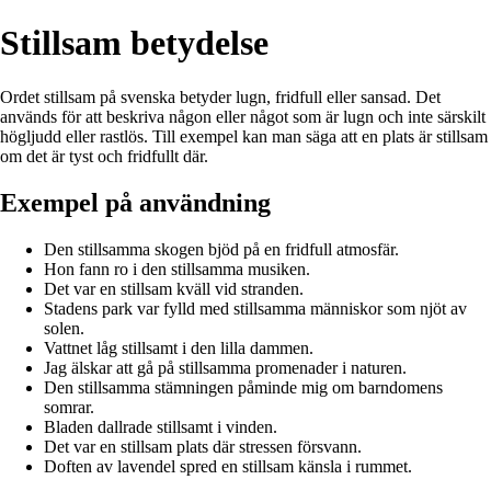
Stillsam betydelse
Ordet stillsam på svenska betyder lugn, fridfull eller sansad. Det
används för att beskriva någon eller något som är lugn och inte särskilt
högljudd eller rastlös. Till exempel kan man säga att en plats är stillsam
om det är tyst och fridfullt där.
Exempel på användning
Den stillsamma skogen bjöd på en fridfull atmosfär.
Hon fann ro i den stillsamma musiken.
Det var en stillsam kväll vid stranden.
Stadens park var fylld med stillsamma människor som njöt av
solen.
Vattnet låg stillsamt i den lilla dammen.
Jag älskar att gå på stillsamma promenader i naturen.
Den stillsamma stämningen påminde mig om barndomens
somrar.
Bladen dallrade stillsamt i vinden.
Det var en stillsam plats där stressen försvann.
Doften av lavendel spred en stillsam känsla i rummet.