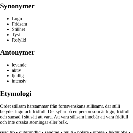
Synonymer
Lugn
Fridsam
Stillhet
Tyst
Rofylld
Antonymer
levande
aktiv
ljudlig
intensiv
Etymologi
Ordet stillsam härstammar från fornsvenskans stillisamr, där stilli
betyder lugn och fridfull. Det syftar på en person som är lugn, fridfull
och sansad i sitt sätt att vara. Att vara stillsam innebär att vara fridfull
och inte orsaka störningar eller bråk.
svag tro
•
outgrundlig
•
sendrag
•
multi
•
polare
•
utbyte
•
lyktgubbe
•