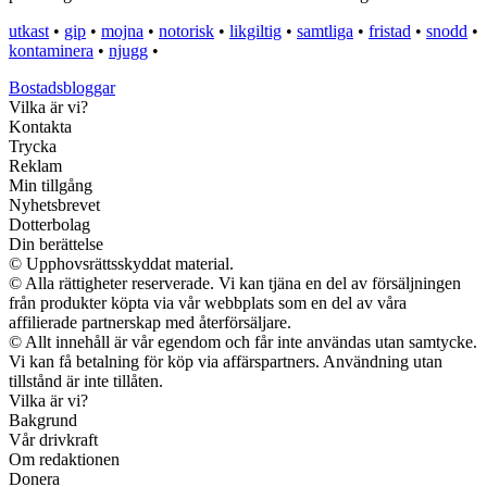
utkast
•
gip
•
mojna
•
notorisk
•
likgiltig
•
samtliga
•
fristad
•
snodd
•
kontaminera
•
njugg
•
Bostadsbloggar
Vilka är vi?
Kontakta
Trycka
Reklam
Min tillgång
Nyhetsbrevet
Dotterbolag
Din berättelse
© Upphovsrättsskyddat material.
© Alla rättigheter reserverade. Vi kan tjäna en del av försäljningen
från produkter köpta via vår webbplats som en del av våra
affilierade partnerskap med återförsäljare.
© Allt innehåll är vår egendom och får inte användas utan samtycke.
Vi kan få betalning för köp via affärspartners. Användning utan
tillstånd är inte tillåten.
Vilka är vi?
Bakgrund
Vår drivkraft
Om redaktionen
Donera