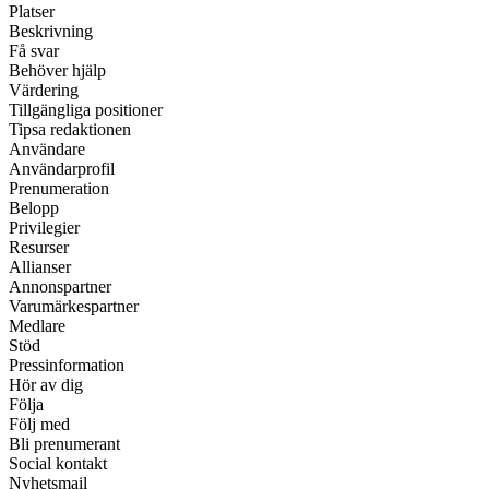
Platser
Beskrivning
Få svar
Behöver hjälp
Värdering
Tillgängliga positioner
Tipsa redaktionen
Användare
Användarprofil
Prenumeration
Belopp
Privilegier
Resurser
Allianser
Annonspartner
Varumärkespartner
Medlare
Stöd
Pressinformation
Hör av dig
Följa
Följ med
Bli prenumerant
Social kontakt
Nyhetsmail