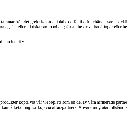
rstammar från det grekiska ordet taktikos. Taktisk innebär att vara skick
rategiska eller taktiska sammanhang för att beskriva handlingar eller bes
ditt och datt
•
n produkter köpta via vår webbplats som en del av våra affilierade partne
an få betalning för köp via affärspartners. Användning utan tillstånd är 