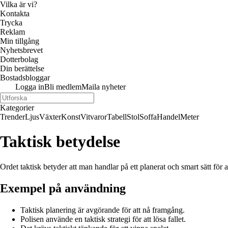
Vilka är vi?
Kontakta
Trycka
Reklam
Min tillgång
Nyhetsbrevet
Dotterbolag
Din berättelse
Bostadsbloggar
Logga in
Bli medlem
Maila nyheter
Kategorier
Trender
Ljus
Växter
Konst
Vitvaror
Tabell
Stol
Soffa
Handel
Meter
Taktisk betydelse
Ordet taktisk betyder att man handlar på ett planerat och smart sätt för 
Exempel på användning
Taktisk planering är avgörande för att nå framgång.
Polisen använde en taktisk strategi för att lösa fallet.