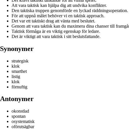
Det krävs taktiskt tänkande för att vinna spelet.
Att vara taktisk kan hjälpa dig att undvika konflikter.
Den taktiska truppen genomförde en lyckad räddningsoperation.
För att uppnå målet behöver vi en taktisk approach.
Det var ett taktiskt drag att vänta med beslutet.
Genom att vara taktisk kan du maximera dina chanser till framgå
Taktisk förmåga är en viktig egenskap för ledare.
Det är viktigt att vara taktisk i sitt beslutsfattande.
Synonymer
strategisk
klok
smarthet
listig
klok
förnuftig
Antonymer
okonstlad
spontan
osystematisk
oförutsägbar