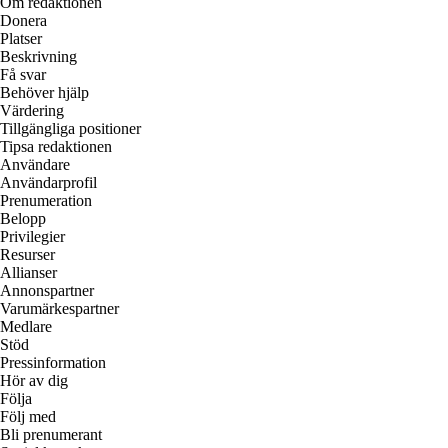
Om redaktionen
Donera
Platser
Beskrivning
Få svar
Behöver hjälp
Värdering
Tillgängliga positioner
Tipsa redaktionen
Användare
Användarprofil
Prenumeration
Belopp
Privilegier
Resurser
Allianser
Annonspartner
Varumärkespartner
Medlare
Stöd
Pressinformation
Hör av dig
Följa
Följ med
Bli prenumerant