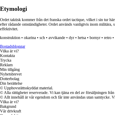
Etymologi
Ordet taktisk kommer från det franska ordet tactique, vilket i sin tur hä
efter rådande omständigheter. Ordet används vanligtvis inom militära, st
effektivitet.
konstruktion
•
okarina
•
sch
•
avvikande
•
dyr
•
hetsa
•
bornyr
•
retro
•
Bostadsbloggar
Vilka är vi?
Kontakta
Trycka
Reklam
Min tillgång
Nyhetsbrevet
Dotterbolag
Din berättelse
© Upphovsrättsskyddat material.
© Alla rättigheter reserverade. Vi kan tjäna en del av försäljningen frå
© Allt innehåll är vår egendom och får inte användas utan samtycke. Vi k
Vilka är vi?
Bakgrund
Vår drivkraft