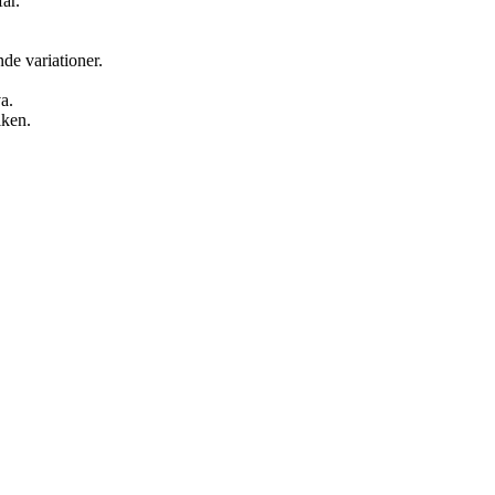
är.
de variationer.
a.
iken.