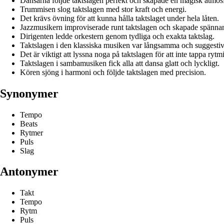
Dansarna följde taktslagen perfekt och skapade en magisk atmosf
Trummisen slog taktslagen med stor kraft och energi.
Det krävs övning för att kunna hålla taktslaget under hela låten.
Jazzmusikern improviserade runt taktslagen och skapade spännan
Dirigenten ledde orkestern genom tydliga och exakta taktslag.
Taktslagen i den klassiska musiken var långsamma och suggestiv
Det är viktigt att lyssna noga på taktslagen för att inte tappa rytm
Taktslagen i sambamusiken fick alla att dansa glatt och lyckligt.
Kören sjöng i harmoni och följde taktslagen med precision.
Synonymer
Tempo
Beats
Rytmer
Puls
Slag
Antonymer
Takt
Tempo
Rytm
Puls