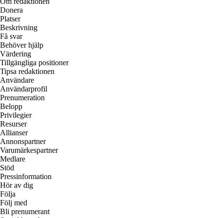
Om redaktionen
Donera
Platser
Beskrivning
Få svar
Behöver hjälp
Värdering
Tillgängliga positioner
Tipsa redaktionen
Användare
Användarprofil
Prenumeration
Belopp
Privilegier
Resurser
Allianser
Annonspartner
Varumärkespartner
Medlare
Stöd
Pressinformation
Hör av dig
Följa
Följ med
Bli prenumerant