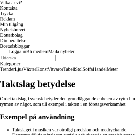
Vilka är vi?
Kontakta
Trycka
Reklam
Min tillgång
Nyhetsbrevet
Dotterbolag
Din berättelse
Bostadsbloggar
Logga in
Bli medlem
Maila nyheter
Kategorier
Trender
Ljus
Växter
Konst
Vitvaror
Tabell
Stol
Soffa
Handel
Meter
Taktslag betydelse
Ordet taktslag i svensk betyder den grundläggande enheten av rytm i m
rytmen av något, som till exempel i takten i en företagsverksamhet.
Exempel på användning
Taktslaget i musiken var otroligt precision och medryckande.