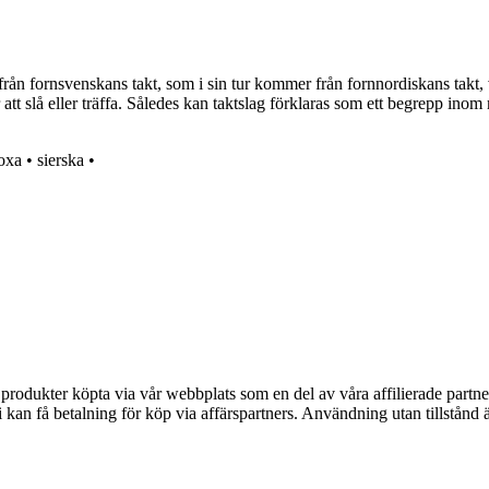
från fornsvenskans takt, som i sin tur kommer från fornnordiskans takt, 
 att slå eller träffa. Således kan taktslag förklaras som ett begrepp ino
oxa
•
sierska
•
n produkter köpta via vår webbplats som en del av våra affilierade partne
an få betalning för köp via affärspartners. Användning utan tillstånd är 