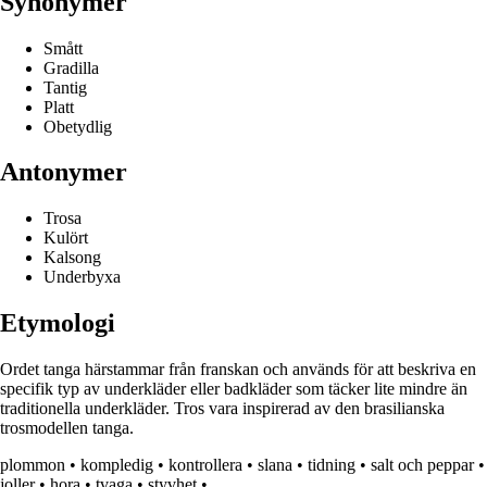
Synonymer
Smått
Gradilla
Tantig
Platt
Obetydlig
Antonymer
Trosa
Kulört
Kalsong
Underbyxa
Etymologi
Ordet tanga härstammar från franskan och används för att beskriva en
specifik typ av underkläder eller badkläder som täcker lite mindre än
traditionella underkläder. Tros vara inspirerad av den brasilianska
trosmodellen tanga.
plommon
•
kompledig
•
kontrollera
•
slana
•
tidning
•
salt och peppar
•
joller
•
hora
•
tvaga
•
styvhet
•