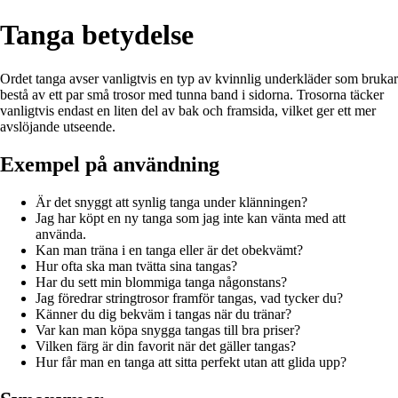
Tanga betydelse
Ordet tanga avser vanligtvis en typ av kvinnlig underkläder som brukar
bestå av ett par små trosor med tunna band i sidorna. Trosorna täcker
vanligtvis endast en liten del av bak och framsida, vilket ger ett mer
avslöjande utseende.
Exempel på användning
Är det snyggt att synlig tanga under klänningen?
Jag har köpt en ny tanga som jag inte kan vänta med att
använda.
Kan man träna i en tanga eller är det obekvämt?
Hur ofta ska man tvätta sina tangas?
Har du sett min blommiga tanga någonstans?
Jag föredrar stringtrosor framför tangas, vad tycker du?
Känner du dig bekväm i tangas när du tränar?
Var kan man köpa snygga tangas till bra priser?
Vilken färg är din favorit när det gäller tangas?
Hur får man en tanga att sitta perfekt utan att glida upp?