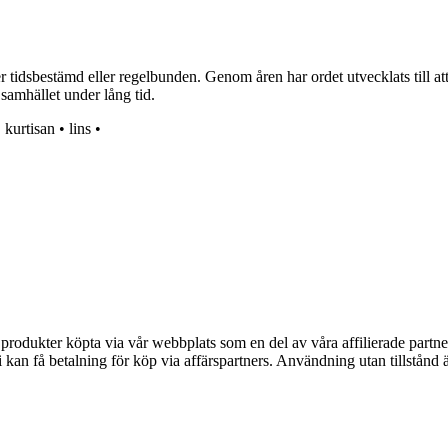
 tidsbestämd eller regelbunden. Genom åren har ordet utvecklats till at
 samhället under lång tid.
•
kurtisan
•
lins
•
n produkter köpta via vår webbplats som en del av våra affilierade partne
an få betalning för köp via affärspartners. Användning utan tillstånd är 