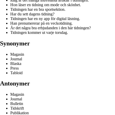
Idag är det många intressanta artiklar i tidningen.
Hon läser en tidning om mode och skönhet.
Tidningen har en bra sportsektion.
Har du sett dagens tidning?
Tidningen har en ny app för digital läsning.
Han prenumererar på en veckotidning.
Är det några bra erbjudanden i den här tidningen?
Tidningen kommer ut varje torsdag.
Synonymer
Magasin
Journal
Blaska
Press
Tabloid
Antonymer
Magasin
Journal
Bulletin
Tidskrift
Publikation