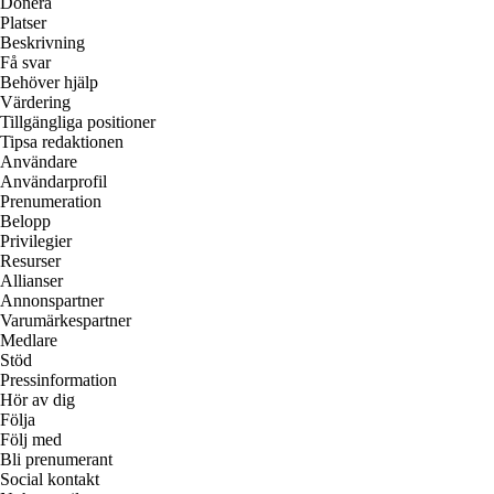
Donera
Platser
Beskrivning
Få svar
Behöver hjälp
Värdering
Tillgängliga positioner
Tipsa redaktionen
Användare
Användarprofil
Prenumeration
Belopp
Privilegier
Resurser
Allianser
Annonspartner
Varumärkespartner
Medlare
Stöd
Pressinformation
Hör av dig
Följa
Följ med
Bli prenumerant
Social kontakt