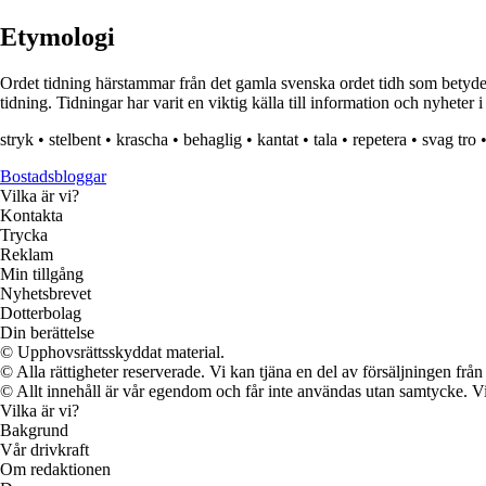
Etymologi
Ordet tidning härstammar från det gamla svenska ordet tidh som betyder
tidning. Tidningar har varit en viktig källa till information och nyheter i
stryk
•
stelbent
•
krascha
•
behaglig
•
kantat
•
tala
•
repetera
•
svag tro
Bostadsbloggar
Vilka är vi?
Kontakta
Trycka
Reklam
Min tillgång
Nyhetsbrevet
Dotterbolag
Din berättelse
© Upphovsrättsskyddat material.
© Alla rättigheter reserverade. Vi kan tjäna en del av försäljningen frå
© Allt innehåll är vår egendom och får inte användas utan samtycke. Vi k
Vilka är vi?
Bakgrund
Vår drivkraft
Om redaktionen