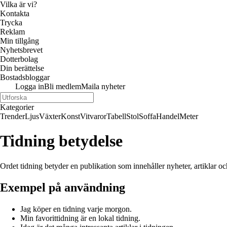
Vilka är vi?
Kontakta
Trycka
Reklam
Min tillgång
Nyhetsbrevet
Dotterbolag
Din berättelse
Bostadsbloggar
Logga in
Bli medlem
Maila nyheter
Kategorier
Trender
Ljus
Växter
Konst
Vitvaror
Tabell
Stol
Soffa
Handel
Meter
Tidning betydelse
Ordet tidning betyder en publikation som innehåller nyheter, artiklar oc
Exempel på användning
Jag köper en tidning varje morgon.
Min favorittidning är en lokal tidning.