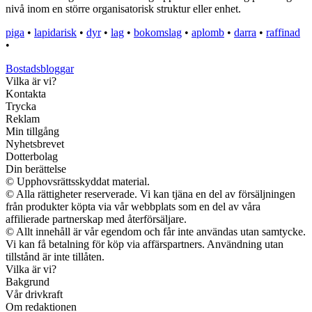
nivå inom en större organisatorisk struktur eller enhet.
piga
•
lapidarisk
•
dyr
•
lag
•
bokomslag
•
aplomb
•
darra
•
raffinad
•
Bostadsbloggar
Vilka är vi?
Kontakta
Trycka
Reklam
Min tillgång
Nyhetsbrevet
Dotterbolag
Din berättelse
© Upphovsrättsskyddat material.
© Alla rättigheter reserverade. Vi kan tjäna en del av försäljningen
från produkter köpta via vår webbplats som en del av våra
affilierade partnerskap med återförsäljare.
© Allt innehåll är vår egendom och får inte användas utan samtycke.
Vi kan få betalning för köp via affärspartners. Användning utan
tillstånd är inte tillåten.
Vilka är vi?
Bakgrund
Vår drivkraft
Om redaktionen