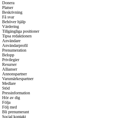
Donera
Platser
Beskrivning
Få svar
Behöver hjälp
Värdering
Tillgängliga positioner
Tipsa redaktionen
Användare
Användarprofil
Prenumeration
Belopp
Privilegier
Resurser
Allianser
Annonspartner
Varumärkespartner
Medlare
Stöd
Pressinformation
Hör av dig
Följa
Följ med
Bli prenumerant
Social kontakt