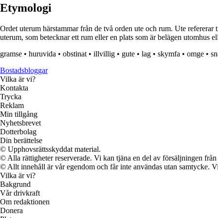
Etymologi
Ordet uterum härstammar från de två orden ute och rum. Ute refererar t
uterum, som betecknar ett rum eller en plats som är belägen utomhus el
gramse
•
huruvida
•
obstinat
•
illvillig
•
gute
•
lag
•
skymfa
•
omge
•
sn
Bostadsbloggar
Vilka är vi?
Kontakta
Trycka
Reklam
Min tillgång
Nyhetsbrevet
Dotterbolag
Din berättelse
© Upphovsrättsskyddat material.
© Alla rättigheter reserverade. Vi kan tjäna en del av försäljningen frå
© Allt innehåll är vår egendom och får inte användas utan samtycke. Vi k
Vilka är vi?
Bakgrund
Vår drivkraft
Om redaktionen
Donera