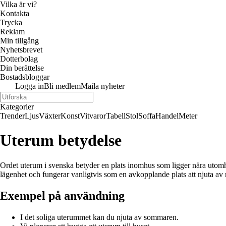
Vilka är vi?
Kontakta
Trycka
Reklam
Min tillgång
Nyhetsbrevet
Dotterbolag
Din berättelse
Bostadsbloggar
Logga in
Bli medlem
Maila nyheter
Kategorier
Trender
Ljus
Växter
Konst
Vitvaror
Tabell
Stol
Soffa
Handel
Meter
Uterum betydelse
Ordet uterum i svenska betyder en plats inomhus som ligger nära utomhus oc
lägenhet och fungerar vanligtvis som en avkopplande plats att njuta av
Exempel på användning
I det soliga uterummet kan du njuta av sommaren.