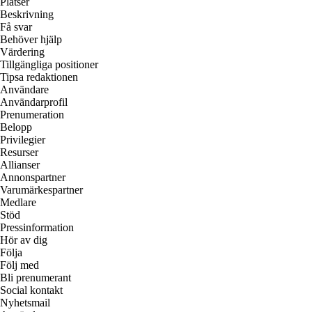
Platser
Beskrivning
Få svar
Behöver hjälp
Värdering
Tillgängliga positioner
Tipsa redaktionen
Användare
Användarprofil
Prenumeration
Belopp
Privilegier
Resurser
Allianser
Annonspartner
Varumärkespartner
Medlare
Stöd
Pressinformation
Hör av dig
Följa
Följ med
Bli prenumerant
Social kontakt
Nyhetsmail