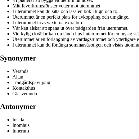
Vi planerar att bygga ett uterum till huset.
Mitt favoritrumsfönster vetter mot uterummet.
I uterummet kan du sitta och läsa en bok i lugn och ro.
Uterummet är en perfekt plats för avkoppling och umgänge.
I uterummet trivs växterna extra bra.
Vår katt älskar att spana ut över trädgården från uterummet.
Vid kyliga kvällar kan du tända ljus i uterummet för en mysig st
Uterummet är en förlängning av vardagsrummet och ytterligare ett
I uterummet kan du förlänga sommarsäsongen och vistas utomhus ä
Synonymer
Veranda
Altan
Trädgårdspaviljong
Kontakthus
Glasveranda
Antonymer
Insida
Inomhus
Innerum