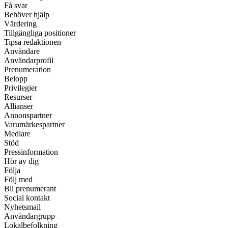
Få svar
Behöver hjälp
Värdering
Tillgängliga positioner
Tipsa redaktionen
Användare
Användarprofil
Prenumeration
Belopp
Privilegier
Resurser
Allianser
Annonspartner
Varumärkespartner
Medlare
Stöd
Pressinformation
Hör av dig
Följa
Följ med
Bli prenumerant
Social kontakt
Nyhetsmail
Användargrupp
Lokalbefolkning