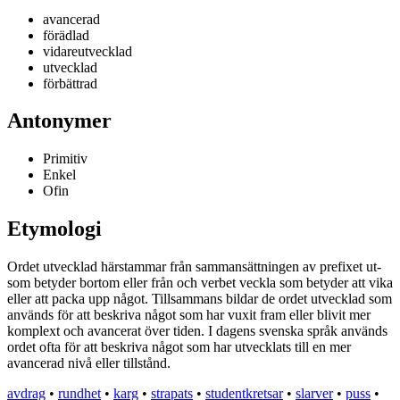
avancerad
förädlad
vidareutvecklad
utvecklad
förbättrad
Antonymer
Primitiv
Enkel
Ofin
Etymologi
Ordet utvecklad härstammar från sammansättningen av prefixet ut-
som betyder bortom eller från och verbet veckla som betyder att vika
eller att packa upp något. Tillsammans bildar de ordet utvecklad som
används för att beskriva något som har vuxit fram eller blivit mer
komplext och avancerat över tiden. I dagens svenska språk används
ordet ofta för att beskriva något som har utvecklats till en mer
avancerad nivå eller tillstånd.
avdrag
•
rundhet
•
karg
•
strapats
•
studentkretsar
•
slarver
•
puss
•