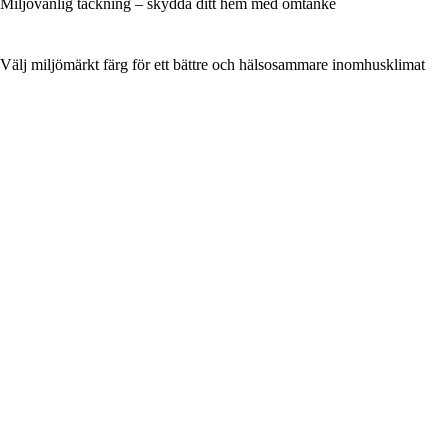
Miljövänlig täckning – skydda ditt hem med omtanke
Välj miljömärkt färg för ett bättre och hälsosammare inomhusklimat