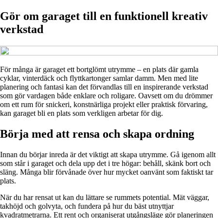
Gör om garaget till en funktionell kreativ
verkstad
För många är garaget ett bortglömt utrymme – en plats där gamla
cyklar, vinterdäck och flyttkartonger samlar damm. Men med lite
planering och fantasi kan det förvandlas till en inspirerande verkstad
som gör vardagen både enklare och roligare. Oavsett om du drömmer
om ett rum för snickeri, konstnärliga projekt eller praktisk förvaring,
kan garaget bli en plats som verkligen arbetar för dig.
Börja med att rensa och skapa ordning
Innan du börjar inreda är det viktigt att skapa utrymme. Gå igenom allt
som står i garaget och dela upp det i tre högar: behåll, skänk bort och
släng. Många blir förvånade över hur mycket oanvänt som faktiskt tar
plats.
När du har rensat ut kan du lättare se rummets potential. Mät väggar,
takhöjd och golvyta, och fundera på hur du bäst utnyttjar
kvadratmetrarna. Ett rent och organiserat utgångsläge gör planeringen