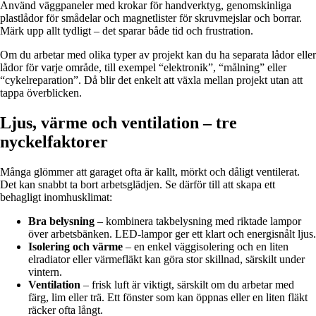
Använd väggpaneler med krokar för handverktyg, genomskinliga
plastlådor för smådelar och magnetlister för skruvmejslar och borrar.
Märk upp allt tydligt – det sparar både tid och frustration.
Om du arbetar med olika typer av projekt kan du ha separata lådor eller
lådor för varje område, till exempel “elektronik”, “målning” eller
“cykelreparation”. Då blir det enkelt att växla mellan projekt utan att
tappa överblicken.
Ljus, värme och ventilation – tre
nyckelfaktorer
Många glömmer att garaget ofta är kallt, mörkt och dåligt ventilerat.
Det kan snabbt ta bort arbetsglädjen. Se därför till att skapa ett
behagligt inomhusklimat:
Bra belysning
– kombinera takbelysning med riktade lampor
över arbetsbänken. LED-lampor ger ett klart och energisnålt ljus.
Isolering och värme
– en enkel väggisolering och en liten
elradiator eller värmefläkt kan göra stor skillnad, särskilt under
vintern.
Ventilation
– frisk luft är viktigt, särskilt om du arbetar med
färg, lim eller trä. Ett fönster som kan öppnas eller en liten fläkt
räcker ofta långt.