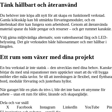
Tänk hållbart och återanvänd
Du behöver inte köpa allt nytt för att skapa en funktionell verkstad.
Gamla köksskåp kan bli utmärkta förvaringsmoduler, och en
återbrukad dörr kan fungera som arbetsbord. Genom att återanvända
material sparar du både pengar och resurser – och ger rummet karaktär.
Välj gärna miljövänliga alternativ, som vattenbaserad färg och LED-
belysning. Det gör verkstaden både hälsosammare och mer hållbar i
längden.
Ett rum som växer med dina projekt
En bra verkstad är inte statisk – den utvecklas med dina behov. Kanske
börjar du med små reparationer men upptäcker snart att du vill bygga
möbler eller måla tavlor. Se till att inredningen är flexibel, med flyttbara
bord, modulär förvaring och justerbara hyllor.
När garaget blir en plats du trivs i, blir det inte bara ett utrymme för
arbete – utan ett rum för idéer, lärande och skaparglädje.
Dela och var snäll
X
Facebook
Instagram
LinkedIn
YouTube
Pin