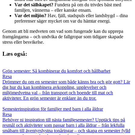
Var det sällskapet?
Fundera på om du trivdes bäst med
familjen, vännerna – eller kanske ensam.
Var det miljön?
Hav, fjäll, stadspuls eller landsbygd – dina
preferenser säger mycket om var du hämtar energi.
Genom att bli medveten om vad som fungerade kan du upprepa
framgångarna – och undvika de fallgropar som tidigare skapade
stress eller besvikelse.
Læs også:
Grön semester: Så kombinerar du komfort och hållbarhet
Resa
Drömmer du om en semester som både känns bra och gör gott? Lär
dig hur du kan kombinera avkoppling, upplevelser och
miljömedvetna val – från transport och boende till mat och
aktiviteter. En grön semester är enklare än du tror.
Semesterinspiration för familjer med barn i alla åldrar
Resa
Behöver ni inspiration till nästa familjesemester? Upptäck tips på
resmål och aktiviteter som passar barn i alla åldrar – från lekfulla
småbarn till äventyrslystna tonåringar – och skapa en semester fylld