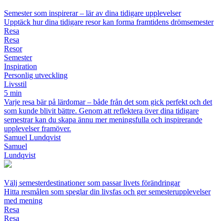
Semester som inspirerar – lär av dina tidigare upplevelser
Upptäck hur dina tidigare resor kan forma framtidens drömsemester
Resa
Resa
Resor
Semester
Inspiration
Personlig utveckling
Livsstil
5 min
Varje resa bär på lärdomar – både från det som gick perfekt och det
som kunde blivit bättre. Genom att reflektera över dina tidigare
semestrar kan du skapa ännu mer meningsfulla och inspirerande
upplevelser framöver.
Samuel Lundqvist
Samuel
Lundqvist
Välj semesterdestinationer som passar livets förändringar
Hitta resmålen som speglar din livsfas och ger semesterupplevelser
med mening
Resa
Resa