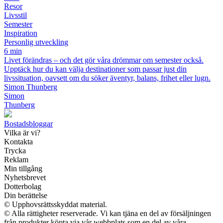
Resor
Livsstil
Semester
Inspiration
Personlig utveckling
6 min
Livet förändras – och det gör våra drömmar om semester också.
Upptäck hur du kan välja destinationer som passar just din
livssituation, oavsett om du söker äventyr, balans, frihet eller lugn.
Simon Thunberg
Simon
Thunberg
Bostadsbloggar
Vilka är vi?
Kontakta
Trycka
Reklam
Min tillgång
Nyhetsbrevet
Dotterbolag
Din berättelse
© Upphovsrättsskyddat material.
© Alla rättigheter reserverade. Vi kan tjäna en del av försäljningen
från produkter köpta via vår webbplats som en del av våra