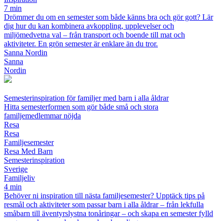
7 min
Drömmer du om en semester som både känns bra och gör gott? Lär
dig hur du kan kombinera avkoppling, upplevelser och
miljömedvetna val – från transport och boende till mat och
aktiviteter. En grön semester är enklare än du tror.
Sanna Nordin
Sanna
Nordin
Semesterinspiration för familjer med barn i alla åldrar
Hitta semesterformen som gör både små och stora
familjemedlemmar nöjda
Resa
Resa
Familjesemester
Resa Med Barn
Semesterinspiration
Sverige
Familjeliv
4 min
Behöver ni inspiration till nästa familjesemester? Upptäck tips på
resmål och aktiviteter som passar barn i alla åldrar – från lekfulla
småbarn till äventyrslystna tonåringar – och skapa en semester fylld