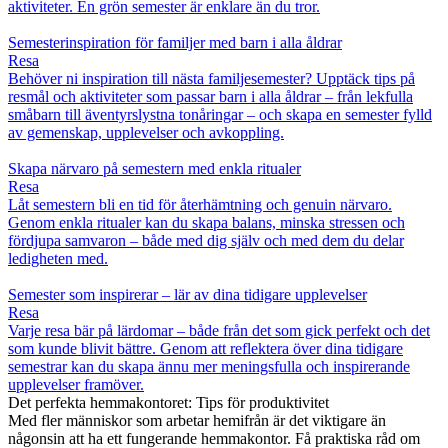
aktiviteter. En grön semester är enklare än du tror.
Semesterinspiration för familjer med barn i alla åldrar
Resa
Behöver ni inspiration till nästa familjesemester? Upptäck tips på
resmål och aktiviteter som passar barn i alla åldrar – från lekfulla
småbarn till äventyrslystna tonåringar – och skapa en semester fylld
av gemenskap, upplevelser och avkoppling.
Skapa närvaro på semestern med enkla ritualer
Resa
Låt semestern bli en tid för återhämtning och genuin närvaro.
Genom enkla ritualer kan du skapa balans, minska stressen och
fördjupa samvaron – både med dig själv och med dem du delar
ledigheten med.
Semester som inspirerar – lär av dina tidigare upplevelser
Resa
Varje resa bär på lärdomar – både från det som gick perfekt och det
som kunde blivit bättre. Genom att reflektera över dina tidigare
semestrar kan du skapa ännu mer meningsfulla och inspirerande
upplevelser framöver.
Det perfekta hemmakontoret: Tips för produktivitet
Med fler människor som arbetar hemifrån är det viktigare än
någonsin att ha ett fungerande hemmakontor. Få praktiska råd om