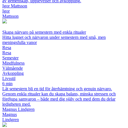
av gemenskap, upplevelser och avkoppling.
Igor Mattsson
Igor
Mattsson
Skapa närvaro på semestern med enkla ritualer
Hitta lugnet och närvaron under semestern med små, men
meningsfulla vanor
Resa
Resa
Semester
Mindfulness
Välmående
Avkoppling
Livsstil
6 min
Låt semestern bli en tid för återhämtning och genuin närvaro.
Genom enkla ritualer kan du skapa balans, minska stressen och
fördjupa samvaron – både med dig själv och med dem du delar
ledigheten med.
Magnus Lindgren
Magnus
Lindgren