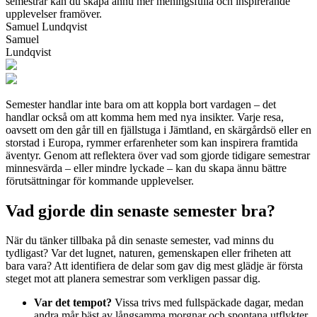
semestrar kan du skapa ännu mer meningsfulla och inspirerande
upplevelser framöver.
Samuel Lundqvist
Samuel
Lundqvist
Semester handlar inte bara om att koppla bort vardagen – det
handlar också om att komma hem med nya insikter. Varje resa,
oavsett om den går till en fjällstuga i Jämtland, en skärgårdsö eller en
storstad i Europa, rymmer erfarenheter som kan inspirera framtida
äventyr. Genom att reflektera över vad som gjorde tidigare semestrar
minnesvärda – eller mindre lyckade – kan du skapa ännu bättre
förutsättningar för kommande upplevelser.
Vad gjorde din senaste semester bra?
När du tänker tillbaka på din senaste semester, vad minns du
tydligast? Var det lugnet, naturen, gemenskapen eller friheten att
bara vara? Att identifiera de delar som gav dig mest glädje är första
steget mot att planera semestrar som verkligen passar dig.
Var det tempot?
Vissa trivs med fullspäckade dagar, medan
andra mår bäst av långsamma morgnar och spontana utflykter.