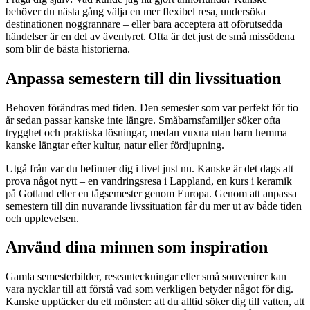
behöver du nästa gång välja en mer flexibel resa, undersöka
destinationen noggrannare – eller bara acceptera att oförutsedda
händelser är en del av äventyret. Ofta är det just de små missödena
som blir de bästa historierna.
Anpassa semestern till din livssituation
Behoven förändras med tiden. Den semester som var perfekt för tio
år sedan passar kanske inte längre. Småbarnsfamiljer söker ofta
trygghet och praktiska lösningar, medan vuxna utan barn hemma
kanske längtar efter kultur, natur eller fördjupning.
Utgå från var du befinner dig i livet just nu. Kanske är det dags att
prova något nytt – en vandringsresa i Lappland, en kurs i keramik
på Gotland eller en tågsemester genom Europa. Genom att anpassa
semestern till din nuvarande livssituation får du mer ut av både tiden
och upplevelsen.
Använd dina minnen som inspiration
Gamla semesterbilder, reseanteckningar eller små souvenirer kan
vara nycklar till att förstå vad som verkligen betyder något för dig.
Kanske upptäcker du ett mönster: att du alltid söker dig till vatten, att