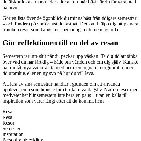
du älskar lokala marknader eller att du mår bäst när du får vara ute i
naturen.
Gör en lista över de ögonblick du minns bäst från tidigare semestrar
– och fundera på varför just de fastnat. Det kan hjälpa dig att planera
framtida resor som känns mer personliga och meningsfulla.
Gör reflektionen till en del av resan
Semestern tar inte slut när du packar upp väskan. Ta dig tid att tänka
över vad du har lärt dig – både om världen och om dig själv. Kanske
har du fått nya vanor att ta med hem: en lugnare morgonrutin, mer
tid utomhus eller en ny syn på hur du vill leva.
Att lära av sina semestrar handlar i grunden om att använda
upplevelserna som bränsle för ett rikare vardagsliv. När du reser med
medvetenhet blir semestern inte bara en paus – utan en källa till
inspiration som varar långt efter att du kommit hem.
Resa
Resa
Resor
Semester
Inspiration
Personlig utveckling