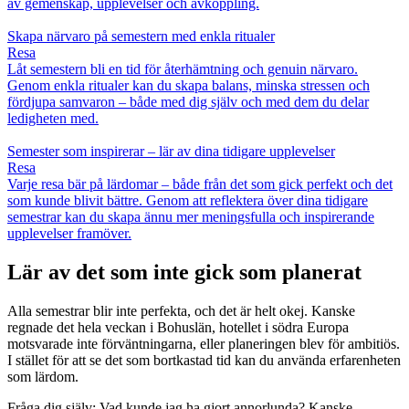
av gemenskap, upplevelser och avkoppling.
Skapa närvaro på semestern med enkla ritualer
Resa
Låt semestern bli en tid för återhämtning och genuin närvaro.
Genom enkla ritualer kan du skapa balans, minska stressen och
fördjupa samvaron – både med dig själv och med dem du delar
ledigheten med.
Semester som inspirerar – lär av dina tidigare upplevelser
Resa
Varje resa bär på lärdomar – både från det som gick perfekt och det
som kunde blivit bättre. Genom att reflektera över dina tidigare
semestrar kan du skapa ännu mer meningsfulla och inspirerande
upplevelser framöver.
Lär av det som inte gick som planerat
Alla semestrar blir inte perfekta, och det är helt okej. Kanske
regnade det hela veckan i Bohuslän, hotellet i södra Europa
motsvarade inte förväntningarna, eller planeringen blev för ambitiös.
I stället för att se det som bortkastad tid kan du använda erfarenheten
som lärdom.
Fråga dig själv: Vad kunde jag ha gjort annorlunda? Kanske