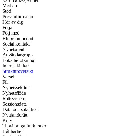
Varumärkespartner
Medlare
Stöd
Pressinformation
Hör av dig
Följa
Följ med
Bli prenumerant
Social kontakt
Nyhetsmail
Användargrupp
Lokalbefolkning
Interna länkar
Strukturöversikt
Varsel
Fil
Nyhetssektion
Nyhetsflöde
Rättssystem
Sessionsdata
Data och säkerhet
Nyttjanderätt
Krav
Tillgängliga funktioner
Hållbarhet